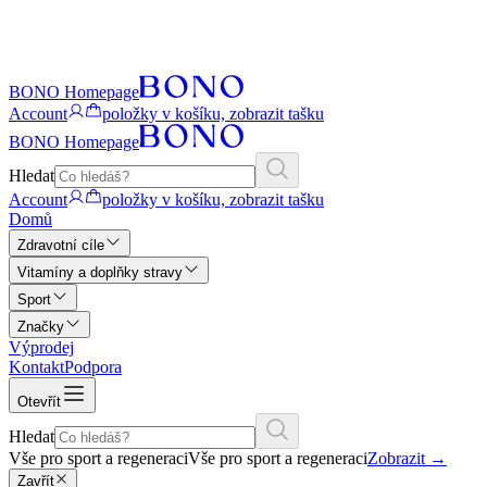
BONO Homepage
Account
položky v košíku, zobrazit tašku
BONO Homepage
Hledat
Account
položky v košíku, zobrazit tašku
Domů
Zdravotní cíle
Vitamíny a doplňky stravy
Sport
Značky
Výprodej
Kontakt
Podpora
Otevřít
Hledat
Vše pro sport a regeneraci
Vše pro sport a regeneraci
Zobrazit
→
Zavřít