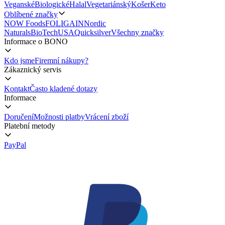
Veganské
Biologické
Halal
Vegetariánský
Košer
Keto
Oblíbené značky
NOW Foods
FOLIGAIN
Nordic
Naturals
BioTechUSA
Quicksilver
Všechny značky
Informace o BONO
Kdo jsme
Firemní nákupy?
Zákaznický servis
Kontakt
Často kladené dotazy
Informace
Doručení
Možnosti platby
Vrácení zboží
Platební metody
PayPal