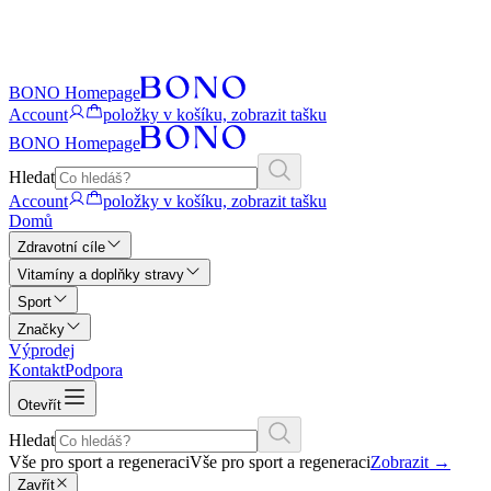
BONO Homepage
Account
položky v košíku, zobrazit tašku
BONO Homepage
Hledat
Account
položky v košíku, zobrazit tašku
Domů
Zdravotní cíle
Vitamíny a doplňky stravy
Sport
Značky
Výprodej
Kontakt
Podpora
Otevřít
Hledat
Vše pro sport a regeneraci
Vše pro sport a regeneraci
Zobrazit
→
Zavřít