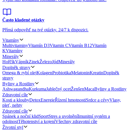
Často kladené otázky
Přímá odpověď na tvé otázky.
24/7 k dispozici.
Vitamíny
Multivitaminy
Vitamín D3
Vitamin C
Vitamín B12
Vitamín
K
Vitamíny
Minerály
Hořčík
Vápník
Zinek
Železo
Jód
Minerály
Doplněk stravy
Omega & rybí olej
Kolagen
Probiotika
Melatonin
Kreatin
Doplněk
stravy
Byliny a Rostliny
Ashwagandha
Kurkuma
Jablečný ocet
Ženšen
Maca
Byliny a Rostliny
Zdravotní cíle
Kosti a klouby
Detox
Energie
Řízení hmotnosti
Srdce a cévy
Vlasy,
pleť, nehty
Zdravotní cíle
Spánek a noční klid
Sport
Stres a uvolnění
Imunitní systém a
odolnost
Těhotenství a kojení
Všechny zdravotní cíle
Životní styl