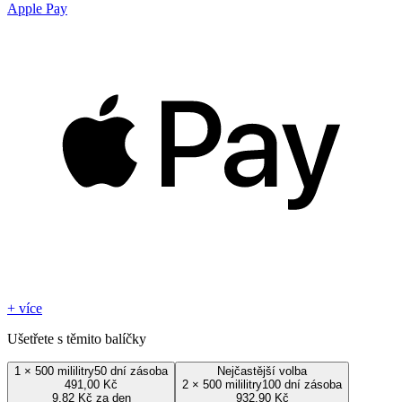
Apple Pay
+ více
Ušetřete s těmito balíčky
1
×
500 mililitry
50 dní zásoba
Nejčastější volba
491,00 Kč
2
×
500 mililitry
100 dní zásoba
9,82 Kč za den
932,90 Kč