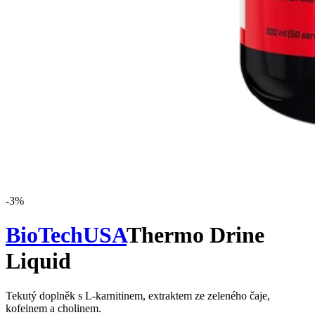
-
3
%
BioTechUSA
Thermo Drine
Liquid
Tekutý doplněk s L-karnitinem, extraktem ze zeleného čaje,
kofeinem a cholinem.