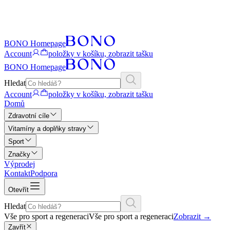
BONO Homepage
Account
položky v košíku, zobrazit tašku
BONO Homepage
Hledat
Account
položky v košíku, zobrazit tašku
Domů
Zdravotní cíle
Vitamíny a doplňky stravy
Sport
Značky
Výprodej
Kontakt
Podpora
Otevřít
Hledat
Vše pro sport a regeneraci
Vše pro sport a regeneraci
Zobrazit
→
Zavřít