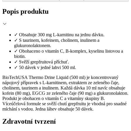
Popis produktu
✓
Obsahuje 300 mg L-karnitinu na jednu dávku.
✓
S taurinem, kofeinem, cholinem, inulinem a
glukuronolaktonem.
✓
Obohaceno o vitamín C, B-komplex, kyselinu listovou a
biotin.
✓
Svěží grepfruitová příchuť.
✓
50 dávek v jedné lahvi 500 ml.
BioTechUSA Thermo Drine Liquid (500 ml) je koncentrovaný
nápojový přípravek s L-karnitinem, extraktem ze zeleného čaje,
cholinem, taurinem a inulinem. Každá dávka 10 ml navíc obsahuje
kofein (80 mg), EGCG ze zeleného čaje (90 mg) a glukuronolakton.
Produkt je obohacen o vitamín C a vitamíny skupiny B.
Víceúčelová formule se svěží chutí grepfruitu je vhodná pro snadné
míchání s vodou. Jedna láhev obsahuje 50 dávek.
Zdravotní tvrzení