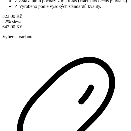
✓
Astaxanthin pochází z mikrořas (Haematococcus pluvialis).
✓
Vyrobeno podle vysokých standardů kvality.
823,00 Kč
22% sleva
642,00 Kč
Vyber si variantu