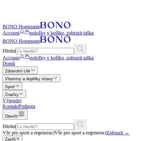
BONO Homepage
Account
položky v košíku, zobrazit tašku
BONO Homepage
Hledat
Account
položky v košíku, zobrazit tašku
Domů
Zdravotní cíle
Vitamíny a doplňky stravy
Sport
Značky
Výprodej
Kontakt
Podpora
Otevřít
Hledat
Vše pro sport a regeneraci
Vše pro sport a regeneraci
Zobrazit
→
Zavřít