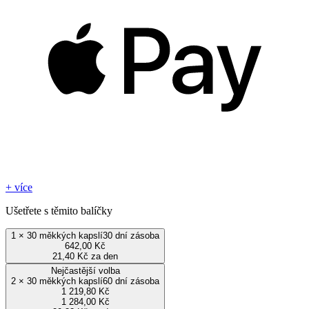
+ více
Ušetřete s těmito balíčky
1
×
30 měkkých kapslí
30 dní zásoba
642,00 Kč
21,40 Kč za den
Nejčastější volba
2
×
30 měkkých kapslí
60 dní zásoba
1 219,80 Kč
1 284,00 Kč