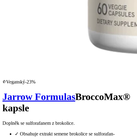
Veganský
-
23
%
Jarrow Formulas
BroccoMax®
kapsle
Doplněk se sulforafanem z brokolice.
✓
Obsahuje extrakt semene brokolice se sulforafan-