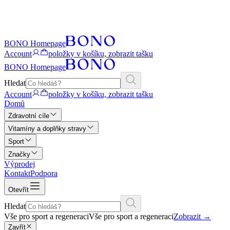
BONO Homepage
Account
položky v košíku, zobrazit tašku
BONO Homepage
Hledat
Account
položky v košíku, zobrazit tašku
Domů
Zdravotní cíle
Vitamíny a doplňky stravy
Sport
Značky
Výprodej
Kontakt
Podpora
Otevřít
Hledat
Vše pro sport a regeneraci
Vše pro sport a regeneraci
Zobrazit
→
Zavřít