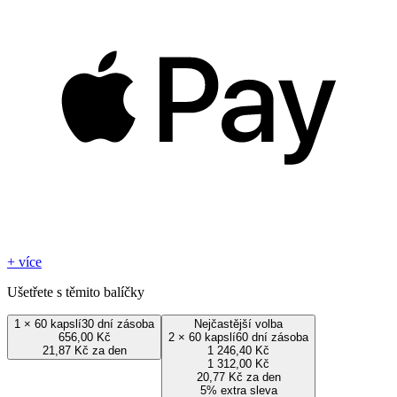
+ více
Ušetřete s těmito balíčky
1
×
60 kapslí
30 dní zásoba
Nejčastější volba
656,00 Kč
2
×
60 kapslí
60 dní zásoba
21,87 Kč za den
1 246,40 Kč
1 312,00 Kč
20,77 Kč za den
5% extra sleva