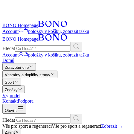
BONO Homepage
Account
položky v košíku, zobrazit tašku
BONO Homepage
Hledat
Account
položky v košíku, zobrazit tašku
Domů
Zdravotní cíle
Vitamíny a doplňky stravy
Sport
Značky
Výprodej
Kontakt
Podpora
Otevřít
Hledat
Vše pro sport a regeneraci
Vše pro sport a regeneraci
Zobrazit
→
Zavřít