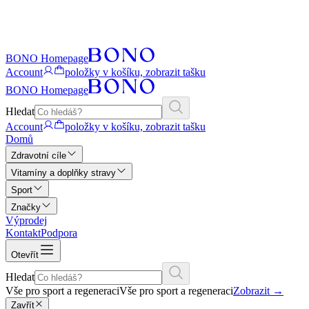
BONO Homepage
Account
položky v košíku, zobrazit tašku
BONO Homepage
Hledat
Account
položky v košíku, zobrazit tašku
Domů
Zdravotní cíle
Vitamíny a doplňky stravy
Sport
Značky
Výprodej
Kontakt
Podpora
Otevřít
Hledat
Vše pro sport a regeneraci
Vše pro sport a regeneraci
Zobrazit
→
Zavřít