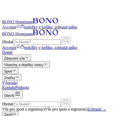
BONO Homepage
Account
položky v košíku, zobrazit tašku
BONO Homepage
Hledat
Account
položky v košíku, zobrazit tašku
Domů
Zdravotní cíle
Vitamíny a doplňky stravy
Sport
Značky
Výprodej
Kontakt
Podpora
Otevřít
Hledat
Vše pro sport a regeneraci
Vše pro sport a regeneraci
Zobrazit
→
Zavřít