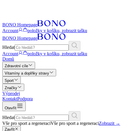
BONO Homepage
Account
položky v košíku, zobrazit tašku
BONO Homepage
Hledat
Account
položky v košíku, zobrazit tašku
Domů
Zdravotní cíle
Vitamíny a doplňky stravy
Sport
Značky
Výprodej
Kontakt
Podpora
Otevřít
Hledat
Vše pro sport a regeneraci
Vše pro sport a regeneraci
Zobrazit
→
Zavřít