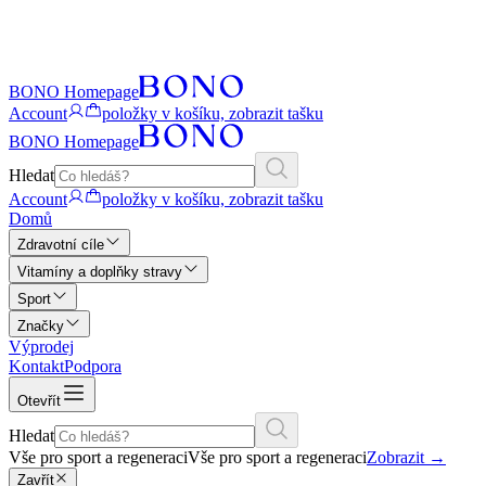
BONO Homepage
Account
položky v košíku, zobrazit tašku
BONO Homepage
Hledat
Account
položky v košíku, zobrazit tašku
Domů
Zdravotní cíle
Vitamíny a doplňky stravy
Sport
Značky
Výprodej
Kontakt
Podpora
Otevřít
Hledat
Vše pro sport a regeneraci
Vše pro sport a regeneraci
Zobrazit
→
Zavřít