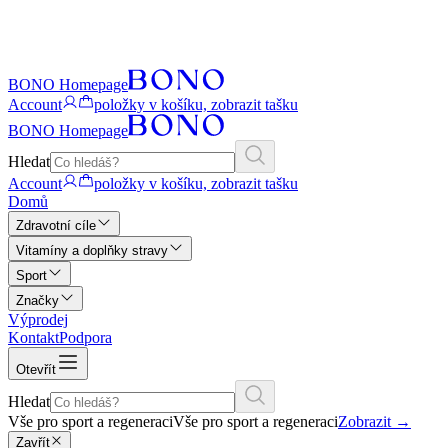
BONO Homepage
Account
položky v košíku, zobrazit tašku
BONO Homepage
Hledat
Account
položky v košíku, zobrazit tašku
Domů
Zdravotní cíle
Vitamíny a doplňky stravy
Sport
Značky
Výprodej
Kontakt
Podpora
Otevřít
Hledat
Vše pro sport a regeneraci
Vše pro sport a regeneraci
Zobrazit
→
Zavřít