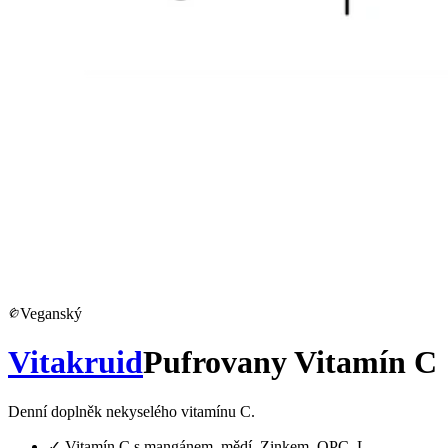
Veganský
Vitakruid
Pufrovany Vitamín C
Denní doplněk nekyselého vitamínu C.
✓
Vitamín C s mangánem, mědí, Zinkem, OPC, L-