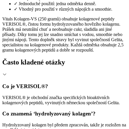
✓
Jednoduché použití: jedna odměrka denně.
✓
Vhodný pro použití v různých nápojích a smoothie.
Vitals Kolagen-VS (250 gramů) obsahuje kolagenové peptidy
VERISOL®, čistou formu hydrolyzovaného hovězího kolagenu.
Prášek má neutrální chuť a neobsahuje cukr, sladidla ani jiné
přísady. Díky tomu jej lze snadno smíchat s vodou, smoothie nebo
jinými nápoji. Tento doplněk stravy byl vyvinut společností Gelita,
specialistou na kolagenové produkty. Každá odměrka obsahuje 2,5
gramu kolagenových peptidů a dobře se rozpouští.
Často kladené otázky
Co je VERISOL®?
VERISOL® je obchodní značka specifických bioaktivních
kolagenových peptidů, vyvinutých německou společností Gelita.
Co znamená ‘hydrolyzovaný kolagen’?
Hydrolyzovaný kolagen byl předem zpracován, takže je rozložen na