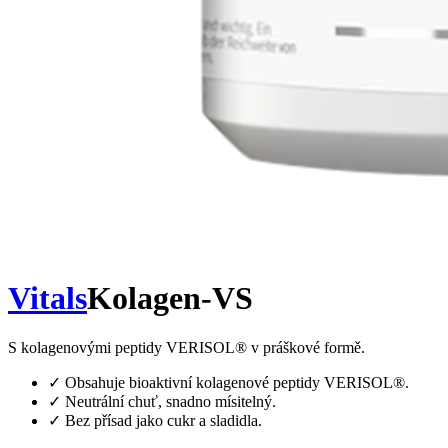
Vitals
Kolagen-VS
S kolagenovými peptidy VERISOL® v práškové formě.
✓
Obsahuje bioaktivní kolagenové peptidy VERISOL®.
✓
Neutrální chuť, snadno mísitelný.
✓
Bez přísad jako cukr a sladidla.