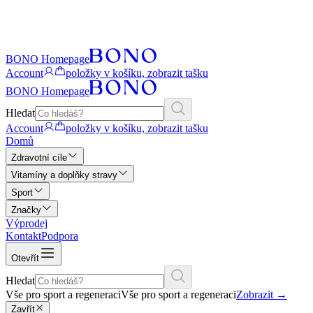
BONO Homepage
Account
položky v košíku, zobrazit tašku
BONO Homepage
Hledat
Account
položky v košíku, zobrazit tašku
Domů
Zdravotní cíle
Vitamíny a doplňky stravy
Sport
Značky
Výprodej
Kontakt
Podpora
Otevřít
Hledat
Vše pro sport a regeneraci
Vše pro sport a regeneraci
Zobrazit
→
Zavřít