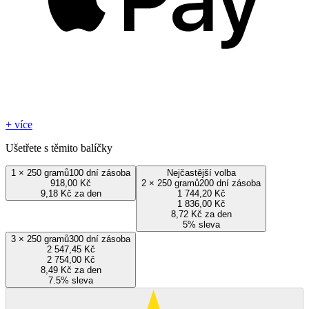
+ více
Ušetřete s těmito balíčky
1
×
250 gramů
100 dní zásoba
Nejčastější volba
918,00 Kč
2
×
250 gramů
200 dní zásoba
9,18 Kč za den
1 744,20 Kč
1 836,00 Kč
8,72 Kč za den
5% sleva
3
×
250 gramů
300 dní zásoba
2 547,45 Kč
2 754,00 Kč
8,49 Kč za den
7.5% sleva