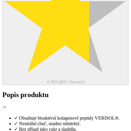
4.70/5 (900+ Recenzí)
Popis produktu
✓
Obsahuje bioaktivní kolagenové peptidy VERISOL®.
✓
Neutrální chuť, snadno mísitelný.
✓
Bez přísad jako cukr a sladidla.