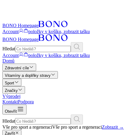
BONO Homepage
Account
položky v košíku, zobrazit tašku
BONO Homepage
Hledat
Account
položky v košíku, zobrazit tašku
Domů
Zdravotní cíle
Vitamíny a doplňky stravy
Sport
Značky
Výprodej
Kontakt
Podpora
Otevřít
Hledat
Vše pro sport a regeneraci
Vše pro sport a regeneraci
Zobrazit
→
Zavřít