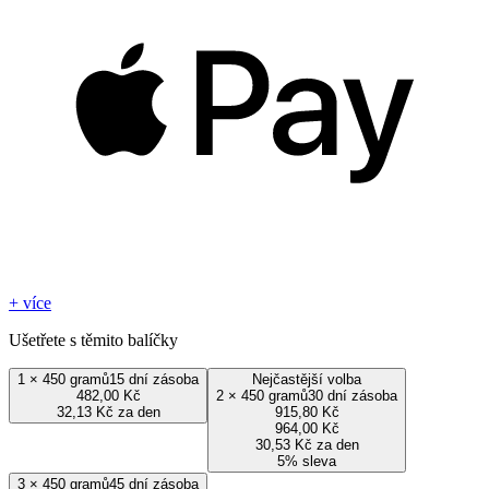
+ více
Ušetřete s těmito balíčky
1
×
450 gramů
15 dní zásoba
Nejčastější volba
482,00 Kč
2
×
450 gramů
30 dní zásoba
32,13 Kč za den
915,80 Kč
964,00 Kč
30,53 Kč za den
5% sleva
3
×
450 gramů
45 dní zásoba