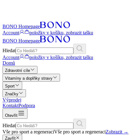
BONO Homepage
Account
položky v košíku, zobrazit tašku
BONO Homepage
Hledat
Account
položky v košíku, zobrazit tašku
Domů
Zdravotní cíle
Vitamíny a doplňky stravy
Sport
Značky
Výprodej
Kontakt
Podpora
Otevřít
Hledat
Vše pro sport a regeneraci
Vše pro sport a regeneraci
Zobrazit
→
Zavřít