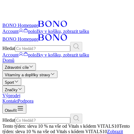
BONO Homepage
Account
položky v košíku, zobrazit tašku
BONO Homepage
Hledat
Account
položky v košíku, zobrazit tašku
Domů
Zdravotní cíle
Vitamíny a doplňky stravy
Sport
Značky
Výprodej
Kontakt
Podpora
Otevřít
Hledat
Tento týden: sleva 10 % na vše od Vitals s kódem VITALS10
Tento
týden: sleva 10 % na vše od Vitals s kódem VITALS10
Zobrazit