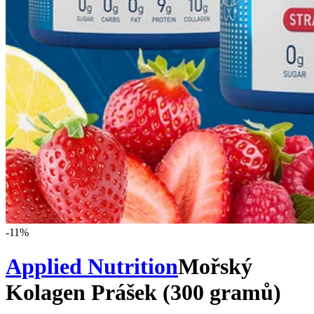
-
11
%
Applied Nutrition
Mořský
Kolagen Prášek (300 gramů)