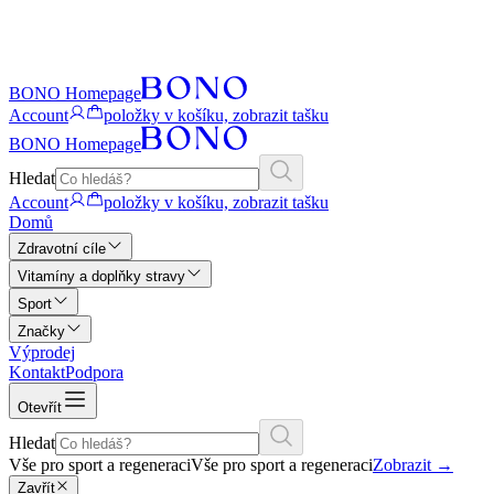
BONO Homepage
Account
položky v košíku, zobrazit tašku
BONO Homepage
Hledat
Account
položky v košíku, zobrazit tašku
Domů
Zdravotní cíle
Vitamíny a doplňky stravy
Sport
Značky
Výprodej
Kontakt
Podpora
Otevřít
Hledat
Vše pro sport a regeneraci
Vše pro sport a regeneraci
Zobrazit
→
Zavřít