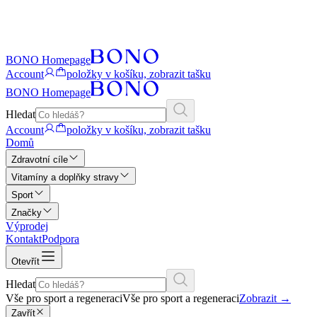
BONO Homepage
Account
položky v košíku, zobrazit tašku
BONO Homepage
Hledat
Account
položky v košíku, zobrazit tašku
Domů
Zdravotní cíle
Vitamíny a doplňky stravy
Sport
Značky
Výprodej
Kontakt
Podpora
Otevřít
Hledat
Vše pro sport a regeneraci
Vše pro sport a regeneraci
Zobrazit
→
Zavřít