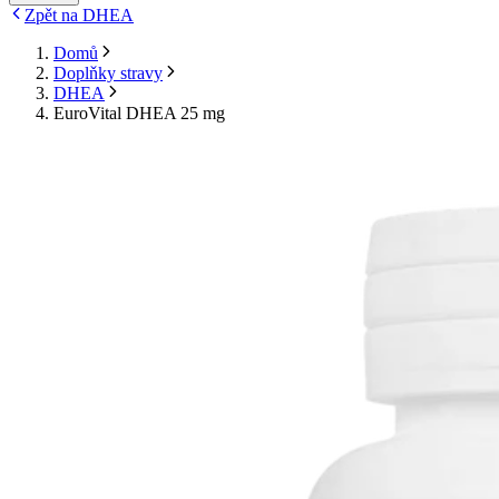
Zpět na DHEA
Domů
Doplňky stravy
DHEA
EuroVital DHEA 25 mg