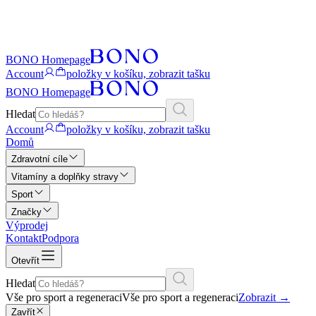
BONO Homepage
Account
položky v košíku, zobrazit tašku
BONO Homepage
Hledat
Account
položky v košíku, zobrazit tašku
Domů
Zdravotní cíle
Vitamíny a doplňky stravy
Sport
Značky
Výprodej
Kontakt
Podpora
Otevřít
Hledat
Vše pro sport a regeneraci
Vše pro sport a regeneraci
Zobrazit
→
Zavřít