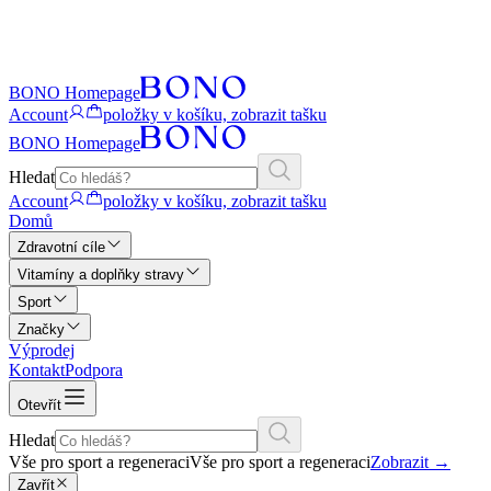
BONO Homepage
Account
položky v košíku, zobrazit tašku
BONO Homepage
Hledat
Account
položky v košíku, zobrazit tašku
Domů
Zdravotní cíle
Vitamíny a doplňky stravy
Sport
Značky
Výprodej
Kontakt
Podpora
Otevřít
Hledat
Vše pro sport a regeneraci
Vše pro sport a regeneraci
Zobrazit
→
Zavřít