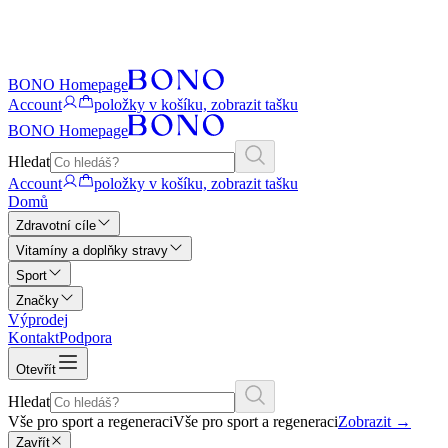
BONO Homepage
Account
položky v košíku, zobrazit tašku
BONO Homepage
Hledat
Account
položky v košíku, zobrazit tašku
Domů
Zdravotní cíle
Vitamíny a doplňky stravy
Sport
Značky
Výprodej
Kontakt
Podpora
Otevřít
Hledat
Vše pro sport a regeneraci
Vše pro sport a regeneraci
Zobrazit
→
Zavřít