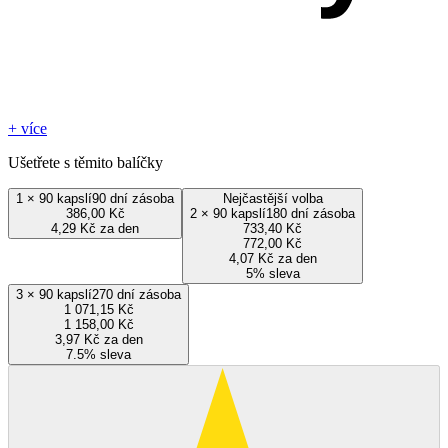
+ více
Ušetřete s těmito balíčky
1
×
90 kapslí
90 dní zásoba
Nejčastější volba
386,00 Kč
2
×
90 kapslí
180 dní zásoba
4,29 Kč za den
733,40 Kč
772,00 Kč
4,07 Kč za den
5% sleva
3
×
90 kapslí
270 dní zásoba
1 071,15 Kč
1 158,00 Kč
3,97 Kč za den
7.5% sleva