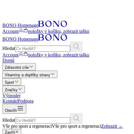
BONO Homepage
Account
položky v košíku, zobrazit tašku
BONO Homepage
Hledat
Account
položky v košíku, zobrazit tašku
Domů
Zdravotní cíle
Vitamíny a doplňky stravy
Sport
Značky
Výprodej
Kontakt
Podpora
Otevřít
Hledat
Vše pro sport a regeneraci
Vše pro sport a regeneraci
Zobrazit
→
Zavřít