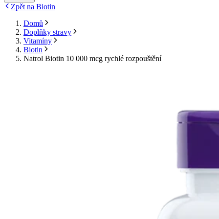
Zpět na Biotin
Domů
Doplňky stravy
Vitamíny
Biotin
Natrol Biotin 10 000 mcg rychlé rozpouštění