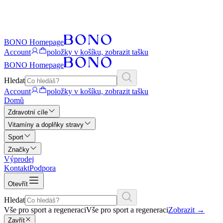
BONO Homepage
Account
položky v košíku, zobrazit tašku
BONO Homepage
Hledat
Account
položky v košíku, zobrazit tašku
Domů
Zdravotní cíle
Vitamíny a doplňky stravy
Sport
Značky
Výprodej
Kontakt
Podpora
Otevřít
Hledat
Vše pro sport a regeneraci
Vše pro sport a regeneraci
Zobrazit
→
Zavřít