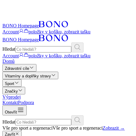
BONO Homepage
Account
položky v košíku, zobrazit tašku
BONO Homepage
Hledat
Account
položky v košíku, zobrazit tašku
Domů
Zdravotní cíle
Vitamíny a doplňky stravy
Sport
Značky
Výprodej
Kontakt
Podpora
Otevřít
Hledat
Vše pro sport a regeneraci
Vše pro sport a regeneraci
Zobrazit
→
Zavřít