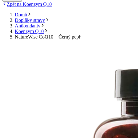
Zpět na Koenzym Q10
Domů
Doplňky stravy
Antioxidanty
Koenzym Q10
NatureWise CoQ10 + Černý pepř