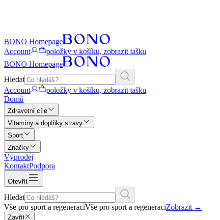
BONO Homepage
Account
položky v košíku, zobrazit tašku
BONO Homepage
Hledat
Account
položky v košíku, zobrazit tašku
Domů
Zdravotní cíle
Vitamíny a doplňky stravy
Sport
Značky
Výprodej
Kontakt
Podpora
Otevřít
Hledat
Vše pro sport a regeneraci
Vše pro sport a regeneraci
Zobrazit
→
Zavřít