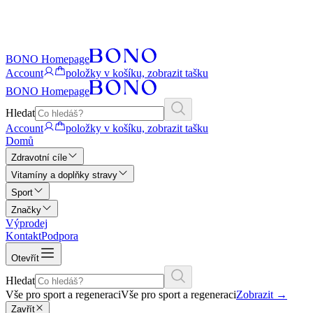
BONO Homepage
Account
položky v košíku, zobrazit tašku
BONO Homepage
Hledat
Account
položky v košíku, zobrazit tašku
Domů
Zdravotní cíle
Vitamíny a doplňky stravy
Sport
Značky
Výprodej
Kontakt
Podpora
Otevřít
Hledat
Vše pro sport a regeneraci
Vše pro sport a regeneraci
Zobrazit
→
Zavřít