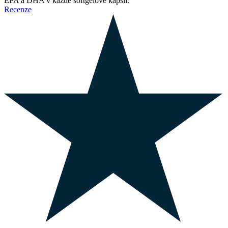
EPA a DHA v kazde softgelove kapsli.
Recenze