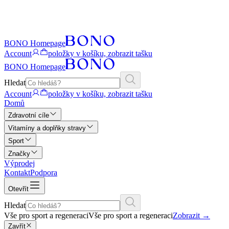
BONO Homepage
Account
položky v košíku, zobrazit tašku
BONO Homepage
Hledat
Account
položky v košíku, zobrazit tašku
Domů
Zdravotní cíle
Vitamíny a doplňky stravy
Sport
Značky
Výprodej
Kontakt
Podpora
Otevřít
Hledat
Vše pro sport a regeneraci
Vše pro sport a regeneraci
Zobrazit
→
Zavřít