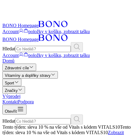
BONO Homepage
Account
položky v košíku, zobrazit tašku
BONO Homepage
Hledat
Account
položky v košíku, zobrazit tašku
Domů
Zdravotní cíle
Vitamíny a doplňky stravy
Sport
Značky
Výprodej
Kontakt
Podpora
Otevřít
Hledat
Tento týden: sleva 10 % na vše od Vitals s kódem VITALS10
Tento
týden: sleva 10 % na vše od Vitals s kódem VITALS10
Zobrazit