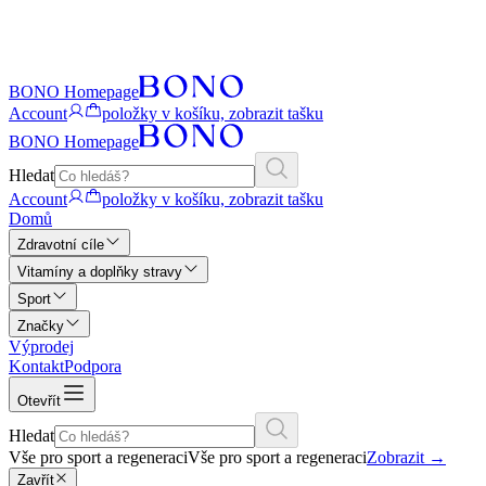
BONO Homepage
Account
položky v košíku, zobrazit tašku
BONO Homepage
Hledat
Account
položky v košíku, zobrazit tašku
Domů
Zdravotní cíle
Vitamíny a doplňky stravy
Sport
Značky
Výprodej
Kontakt
Podpora
Otevřít
Hledat
Vše pro sport a regeneraci
Vše pro sport a regeneraci
Zobrazit
→
Zavřít