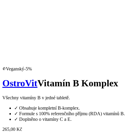
Veganský
-
5
%
OstroVit
Vitamín B Komplex
Všechny vitamíny B v jedné tabletě.
✓
Obsahuje kompletní B-komplex.
✓
Formule s 100% referenčního příjmu (RDA) vitamínů B.
✓
Doplněno o vitamíny C a E.
265,00 Kč