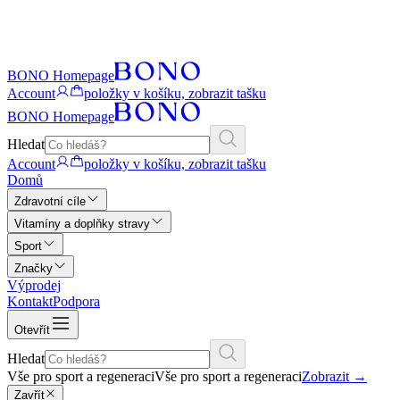
BONO Homepage
Account
položky v košíku, zobrazit tašku
BONO Homepage
Hledat
Account
položky v košíku, zobrazit tašku
Domů
Zdravotní cíle
Vitamíny a doplňky stravy
Sport
Značky
Výprodej
Kontakt
Podpora
Otevřít
Hledat
Vše pro sport a regeneraci
Vše pro sport a regeneraci
Zobrazit
→
Zavřít