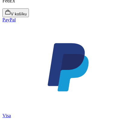
FedEx
V košíku
PayPal
Visa