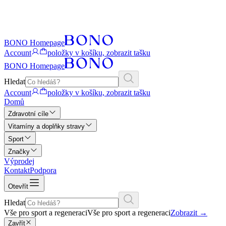
BONO Homepage
Account
položky v košíku, zobrazit tašku
BONO Homepage
Hledat
Account
položky v košíku, zobrazit tašku
Domů
Zdravotní cíle
Vitamíny a doplňky stravy
Sport
Značky
Výprodej
Kontakt
Podpora
Otevřít
Hledat
Vše pro sport a regeneraci
Vše pro sport a regeneraci
Zobrazit
→
Zavřít