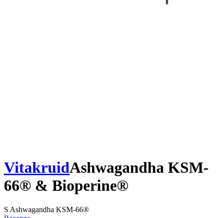
Vitakruid
Ashwagandha KSM-
66® & Bioperine®
S Ashwagandha KSM-66®