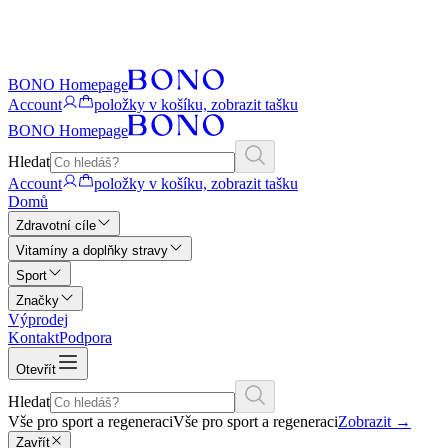
BONO Homepage
Account
položky v košíku, zobrazit tašku
BONO Homepage
Hledat
Account
položky v košíku, zobrazit tašku
Domů
Zdravotní cíle
Vitamíny a doplňky stravy
Sport
Značky
Výprodej
Kontakt
Podpora
Otevřít
Hledat
Vše pro sport a regeneraci
Vše pro sport a regeneraci
Zobrazit
→
Zavřít