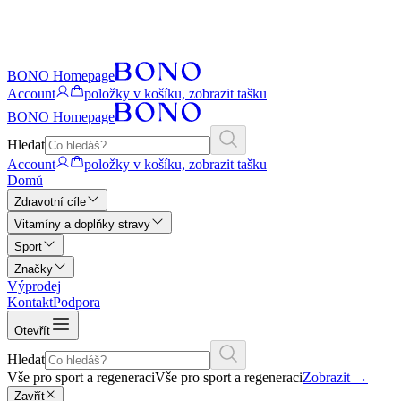
BONO Homepage
Account
položky v košíku, zobrazit tašku
BONO Homepage
Hledat
Account
položky v košíku, zobrazit tašku
Domů
Zdravotní cíle
Vitamíny a doplňky stravy
Sport
Značky
Výprodej
Kontakt
Podpora
Otevřít
Hledat
Vše pro sport a regeneraci
Vše pro sport a regeneraci
Zobrazit
→
Zavřít