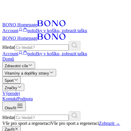
BONO Homepage
Account
položky v košíku, zobrazit tašku
BONO Homepage
Hledat
Account
položky v košíku, zobrazit tašku
Domů
Zdravotní cíle
Vitamíny a doplňky stravy
Sport
Značky
Výprodej
Kontakt
Podpora
Otevřít
Hledat
Vše pro sport a regeneraci
Vše pro sport a regeneraci
Zobrazit
→
Zavřít