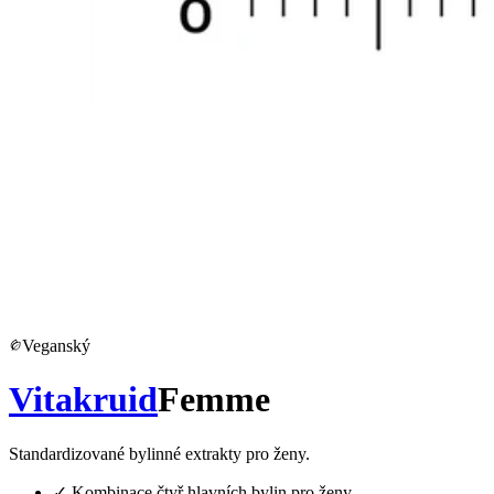
Veganský
Vitakruid
Femme
Standardizované bylinné extrakty pro ženy.
✓
Kombinace čtyř hlavních bylin pro ženy