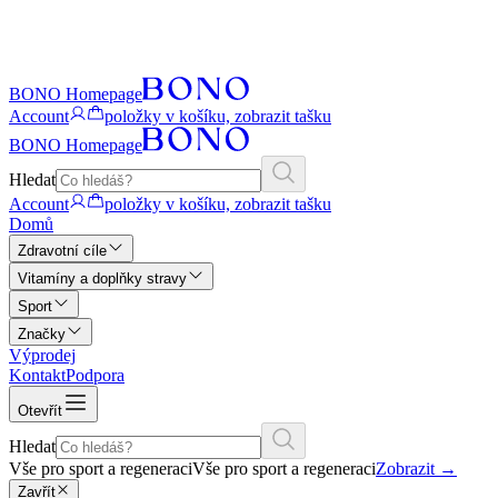
BONO Homepage
Account
položky v košíku, zobrazit tašku
BONO Homepage
Hledat
Account
položky v košíku, zobrazit tašku
Domů
Zdravotní cíle
Vitamíny a doplňky stravy
Sport
Značky
Výprodej
Kontakt
Podpora
Otevřít
Hledat
Vše pro sport a regeneraci
Vše pro sport a regeneraci
Zobrazit
→
Zavřít