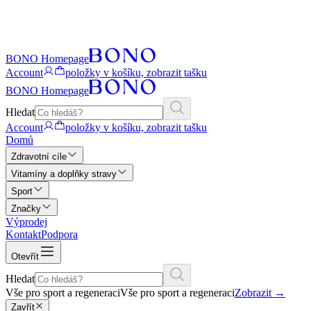
BONO Homepage
Account
položky v košíku, zobrazit tašku
BONO Homepage
Hledat
Account
položky v košíku, zobrazit tašku
Domů
Zdravotní cíle
Vitamíny a doplňky stravy
Sport
Značky
Výprodej
Kontakt
Podpora
Otevřít
Hledat
Vše pro sport a regeneraci
Vše pro sport a regeneraci
Zobrazit
→
Zavřít