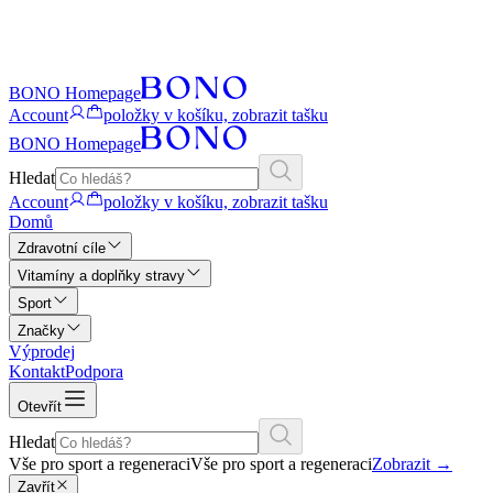
BONO Homepage
Account
položky v košíku, zobrazit tašku
BONO Homepage
Hledat
Account
položky v košíku, zobrazit tašku
Domů
Zdravotní cíle
Vitamíny a doplňky stravy
Sport
Značky
Výprodej
Kontakt
Podpora
Otevřít
Hledat
Vše pro sport a regeneraci
Vše pro sport a regeneraci
Zobrazit
→
Zavřít