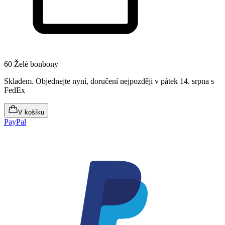
60 Želé bonbony
Skladem
.
Objednejte nyní, doručení nejpozději v pátek 14. srpna
s
FedEx
V košíku
PayPal