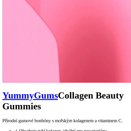
YummyGums
Collagen Beauty
Gummies
Přírodní gumové bonbóny s mořským kolagenem a vitaminem C.
✓
Obsahuje rybí kolagen, ideální pro pescetariány.