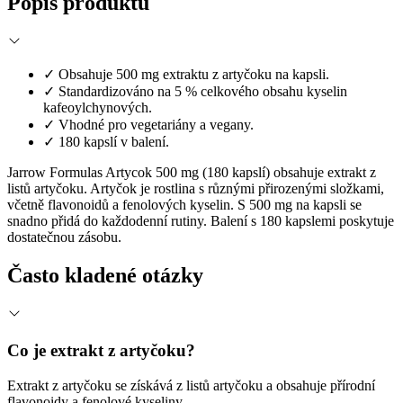
Popis produktu
✓
Obsahuje 500 mg extraktu z artyčoku na kapsli.
✓
Standardizováno na 5 % celkového obsahu kyselin
kafeoylchynových.
✓
Vhodné pro vegetariány a vegany.
✓
180 kapslí v balení.
Jarrow Formulas Artycok 500 mg (180 kapslí) obsahuje extrakt z
listů artyčoku. Artyčok je rostlina s různými přirozenými složkami,
včetně flavonoidů a fenolových kyselin. S 500 mg na kapsli se
snadno přidá do každodenní rutiny. Balení s 180 kapslemi poskytuje
dostatečnou zásobu.
Často kladené otázky
Co je extrakt z artyčoku?
Extrakt z artyčoku se získává z listů artyčoku a obsahuje přírodní
flavonoidy a fenolové kyseliny.