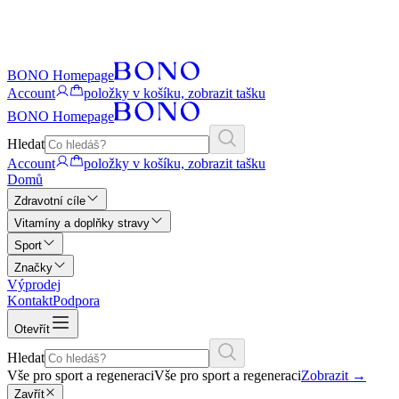
BONO Homepage
Account
položky v košíku, zobrazit tašku
BONO Homepage
Hledat
Account
položky v košíku, zobrazit tašku
Domů
Zdravotní cíle
Vitamíny a doplňky stravy
Sport
Značky
Výprodej
Kontakt
Podpora
Otevřít
Hledat
Vše pro sport a regeneraci
Vše pro sport a regeneraci
Zobrazit
→
Zavřít