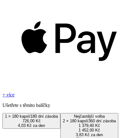
+ více
Ušetřete s těmito balíčky
1
×
180 kapslí
180 dní zásoba
Nejčastější volba
726,00 Kč
2
×
180 kapslí
360 dní zásoba
4,03 Kč za den
1 379,40 Kč
1 452,00 Kč
3,83 Kč za den