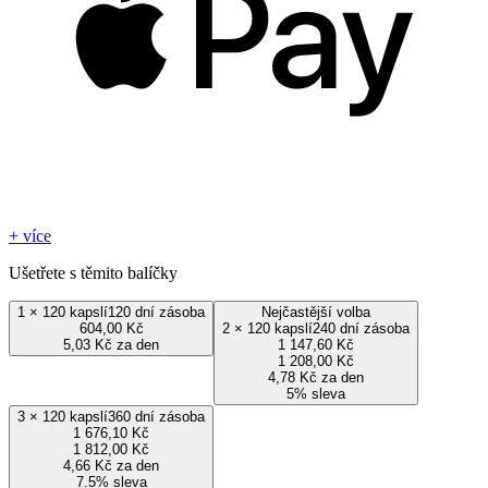
+ více
Ušetřete s těmito balíčky
1
×
120 kapslí
120 dní zásoba
Nejčastější volba
604,00 Kč
2
×
120 kapslí
240 dní zásoba
5,03 Kč za den
1 147,60 Kč
1 208,00 Kč
4,78 Kč za den
5% sleva
3
×
120 kapslí
360 dní zásoba
1 676,10 Kč
1 812,00 Kč
4,66 Kč za den
7.5% sleva