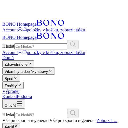
BONO Homepage
Account
položky v košíku, zobrazit tašku
BONO Homepage
Hledat
Account
položky v košíku, zobrazit tašku
Domů
Zdravotní cíle
Vitamíny a doplňky stravy
Sport
Značky
Výprodej
Kontakt
Podpora
Otevřít
Hledat
Vše pro sport a regeneraci
Vše pro sport a regeneraci
Zobrazit
→
Zavřít