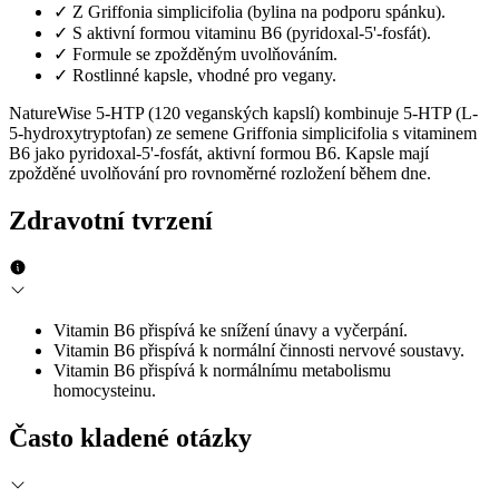
✓
Z Griffonia simplicifolia (bylina na podporu spánku).
✓
S aktivní formou vitaminu B6 (pyridoxal-5'-fosfát).
✓
Formule se zpožděným uvolňováním.
✓
Rostlinné kapsle, vhodné pro vegany.
NatureWise 5-HTP (120 veganských kapslí) kombinuje 5-HTP (L-
5-hydroxytryptofan) ze semene Griffonia simplicifolia s vitaminem
B6 jako pyridoxal-5'-fosfát, aktivní formou B6. Kapsle mají
zpožděné uvolňování pro rovnoměrné rozložení během dne.
Zdravotní tvrzení
Vitamin B6 přispívá ke snížení únavy a vyčerpání.
Vitamin B6 přispívá k normální činnosti nervové soustavy.
Vitamin B6 přispívá k normálnímu metabolismu
homocysteinu.
Často kladené otázky