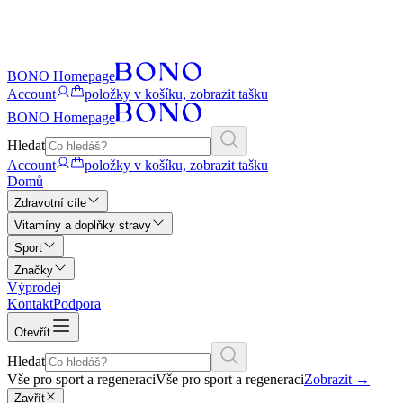
BONO Homepage
Account
položky v košíku, zobrazit tašku
BONO Homepage
Hledat
Account
položky v košíku, zobrazit tašku
Domů
Zdravotní cíle
Vitamíny a doplňky stravy
Sport
Značky
Výprodej
Kontakt
Podpora
Otevřít
Hledat
Vše pro sport a regeneraci
Vše pro sport a regeneraci
Zobrazit
→
Zavřít